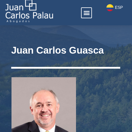
Ir
ESP
Menú
al
ENG
contenido
Juan Carlos Guasca